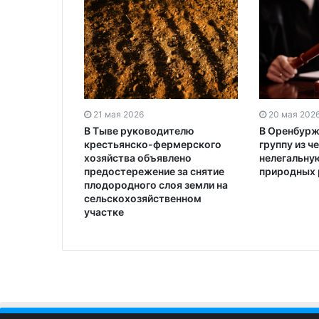
21 мая 2026
20 мая 202
В Тыве руководителю
В Оренбурж
крестьянско-фермерского
группу из ч
хозяйства объявлено
нелегальну
предостережение за снятие
природных 
плодородного слоя земли на
сельскохозяйственном
участке