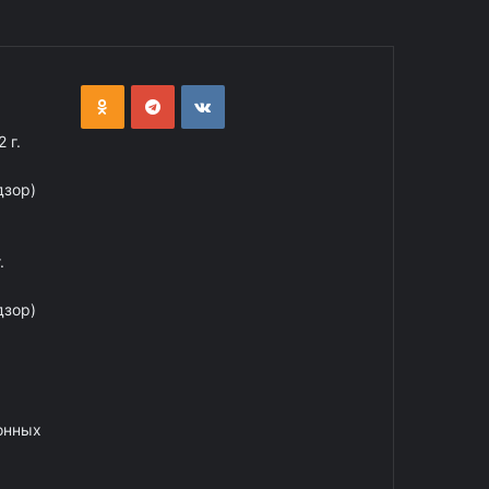
 г.
дзор)
.
дзор)
онных