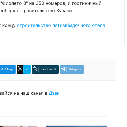
"Фиолето 3" на 350 номеров, и гостиничный
сообщает Правительство Кубани.
к концу
строительство пятизвёздочного отеля
Мой Мир
X
LiveJournal
Telegram
вайся на наш канал в
Дзен