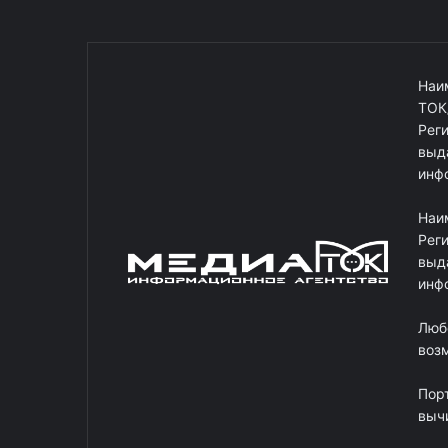
Наи
ТОК
Рег
выд
инф
Наи
Рег
выд
инф
Люб
возм
Пор
выч