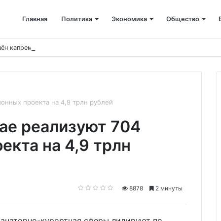
Главная
Политика
Экономика
Общество
ён капремонт терапевтического корпуса
онных проекта на 4,9 трлн рублей
ае реализуют 704
екта на 4,9 трлн
8878
2 минуты
санаторно-курортная сферы лидируют по