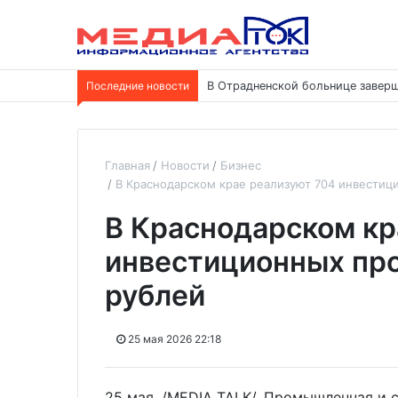
Последние новости
В Отрадненской больнице заверш
Главная
Новости
Бизнес
В Краснодарском крае реализуют 704 инвестици
В Краснодарском кр
инвестиционных про
рублей
25 мая 2026 22:18
25 мая. /MEDIA TALK/. Промышленная и 