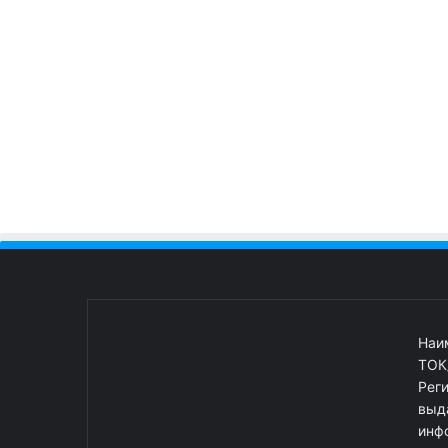
Наи
ТОК
Рег
выд
инф