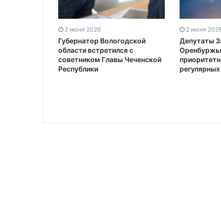
2 июня 2026
2 июня 202
Губернатор Вологодской
Депутаты З
области встретился с
Оренбуржья
советником Главы Чеченской
приоритет
Республики
регулярных