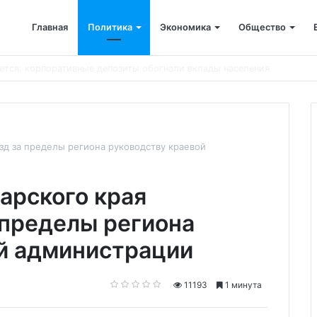
Главная
Политика
Экономика
Общество
ён капремонт терапевтического корпуса
зд за пределы региона руководству краевой
арского края
 пределы региона
й администрации
11193
1 минута