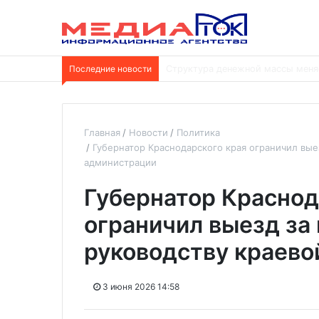
Последние новости
В Отрадненской больнице заверш
Главная
Новости
Политика
Губернатор Краснодарского края ограничил вые
администрации
Губернатор Краснод
ограничил выезд за
руководству краево
3 июня 2026 14:58