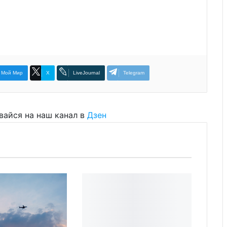
Мой Мир
X
LiveJournal
Telegram
вайся на наш канал в
Дзен