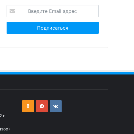
 г.
дзор)