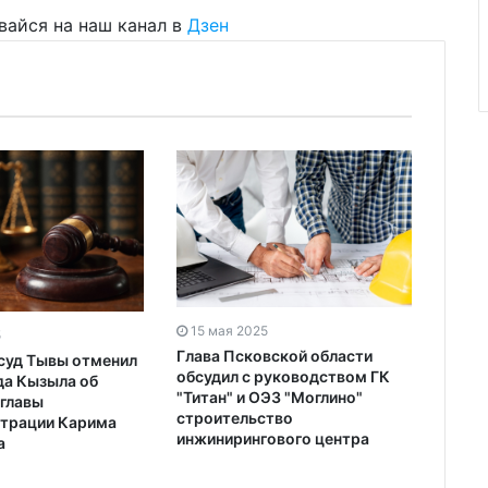
вайся на наш канал в
Дзен
15 мая 2025
5
Глава Псковской области
суд Тывы отменил
обсудил с руководством ГК
да Кызыла об
"Титан" и ОЭЗ "Моглино"
 главы
строительство
трации Карима
инжинирингового центра
а