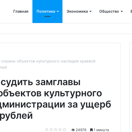
Главная
Политика
Экономика
Общество
ется: корпоративные депозиты обогнали вклады населения
я охраны объектов культурного наследия краевой
блей
 судить замглавы
объектов культурного
дминистрации за ущерб
 рублей
24976
1 минута