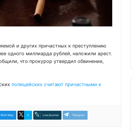
яемой и других причастных к преступлению
лее одного миллиарда рублей, наложили арест.
общили, что прокурор утвердил обвинение,
рских
полицейских считают причастными к
Мой Мир
X
LiveJournal
Telegram