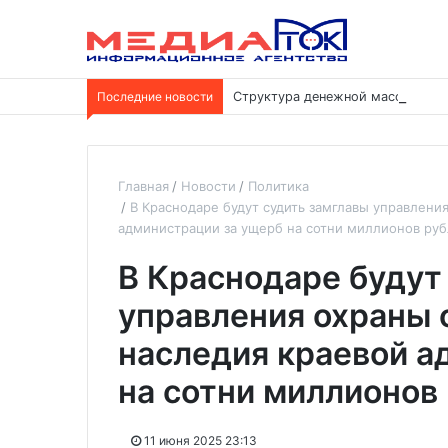
Последние новости
Структура денежной массы меня
Главная
Новости
Политика
В Краснодаре будут судить замглавы управлени
администрации за ущерб на сотни миллионов ру
В Краснодаре будут
управления охраны 
наследия краевой а
на сотни миллионов
11 июня 2025 23:13