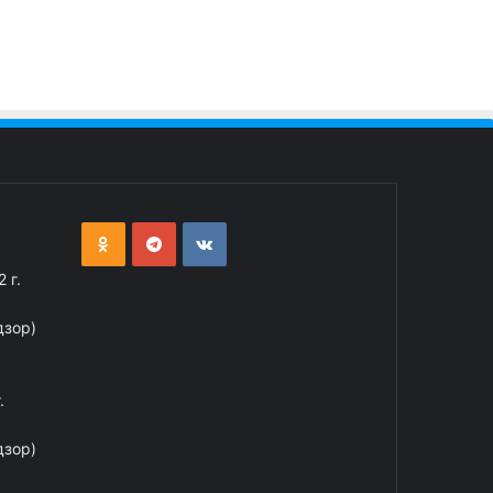
 г.
дзор)
.
дзор)