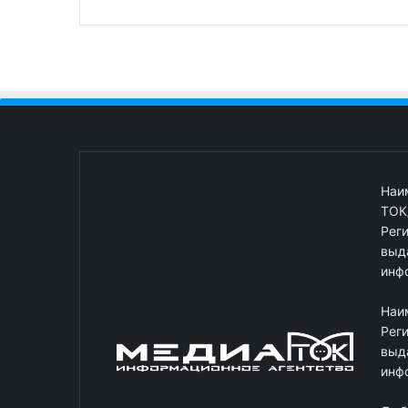
Наи
ТОК
Рег
выд
инф
Наи
Рег
выд
инф