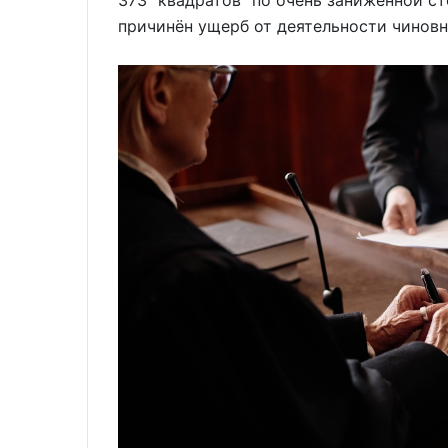
373 "квадратов" по очень заниженной с
причинён ущерб от деятельности чиновн