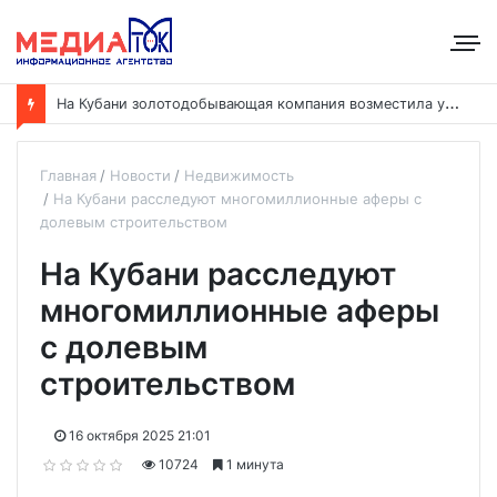
Н
а Кубани золотодобывающая компания возместила ущерб рекам на сумму почти 28 млн рублей
Главная
Новости
Недвижимость
На Кубани расследуют многомиллионные аферы с
долевым строительством
На Кубани расследуют
многомиллионные аферы
с долевым
строительством
16 октября 2025 21:01
10724
1 минута