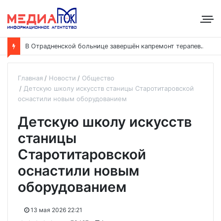
В
Отрадненской больнице завершён капремонт терапевтического корпуса
Главная
Новости
Общество
Детскую школу искусств станицы Старотитаровской
оснастили новым оборудованием
Детскую школу искусств
станицы
Старотитаровской
оснастили новым
оборудованием
13 мая 2026 22:21