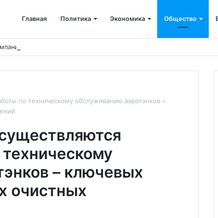
Главная
Политика
Экономика
Общество
мпания возместила ущерб рекам на сумму почти 28 млн рублей
боты по техническому обслуживанию аэротэнков –
жений
осуществляются
 техническому
тэнков – ключевых
х очистных