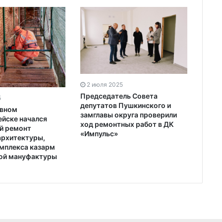
2 июля 2025
Председатель Совета
5
депутатов Пушкинского и
овном
замглавы округа проверили
йске начался
ход ремонтных работ в ДК
й ремонт
«Импульс»
архитектуры,
мплекса казарм
ой мануфактуры