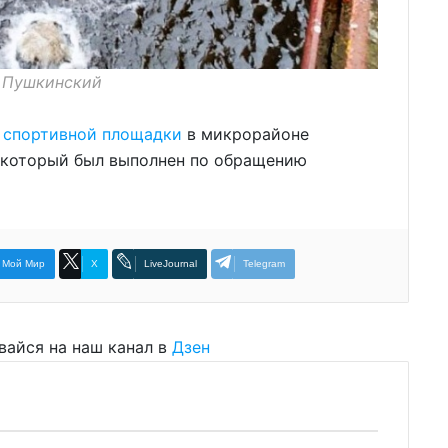
. Пушкинский
 спортивной площадки
в микрорайоне
 который был выполнен по обращению
Мой Мир
X
LiveJournal
Telegram
вайся на наш канал в
Дзен