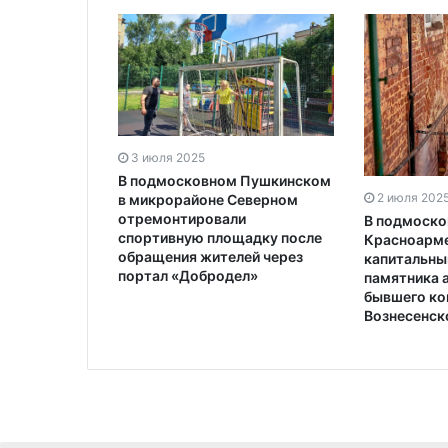
3 июля 2025
В подмосковном Пушкинском
2 июля 202
в микрорайоне Северном
отремонтировали
В подмоск
спортивную площадку после
Красноарме
обращения жителей через
капитальны
портал «Добродел»
памятника 
бывшего ко
Вознесенск