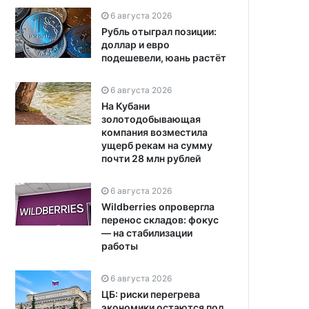
6 августа 2026
Рубль отыграл позиции:
доллар и евро
подешевели, юань растёт
6 августа 2026
На Кубани
золотодобывающая
компания возместила
ущерб рекам на сумму
почти 28 млн рублей
6 августа 2026
Wildberries опровергла
перенос складов: фокус
— на стабилизации
работы
6 августа 2026
ЦБ: риски перегрева
экономики остаются под