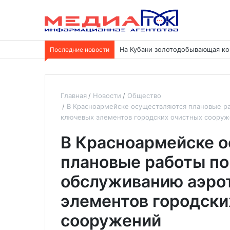
Последние новости
На Кубани золотодобывающая ко
Главная
Новости
Общество
В Красноармейске осуществляются плановые ра
ключевых элементов городских очистных соору
В Красноармейске 
плановые работы по
обслуживанию аэро
элементов городски
сооружений