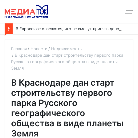
В
Евросоюзе опасаются, что не смогут принять дополнительных участников
Главная
Новости
Недвижимость
В Краснодаре дан старт строительству первого парка
Русского географического общества в виде планеты
Земля
В Краснодаре дан старт
строительству первого
парка Русского
географического
общества в виде планеты
Земля